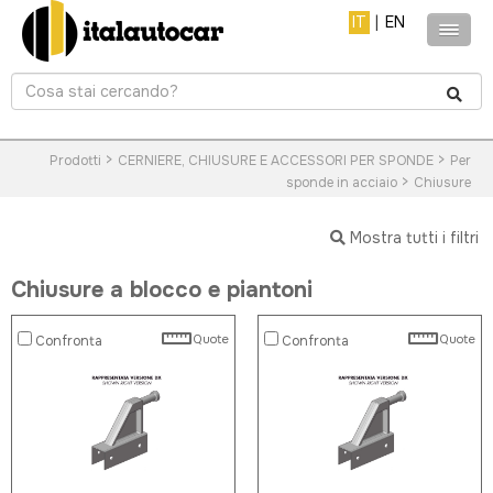
IT
|
EN
>
>
Prodotti
CERNIERE, CHIUSURE E ACCESSORI PER SPONDE
Per
>
sponde in acciaio
Chiusure
Mostra tutti i filtri
Chiusure a blocco e piantoni
Quote
Quote
Confronta
Confronta