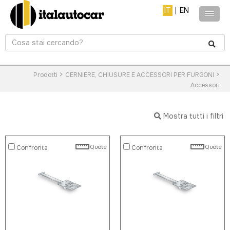
IT
|
EN
>
>
Prodotti
CERNIERE, CHIUSURE E ACCESSORI PER FURGONI
Accessori
Mostra tutti i filtri
Quote
Quote
Confronta
Confronta