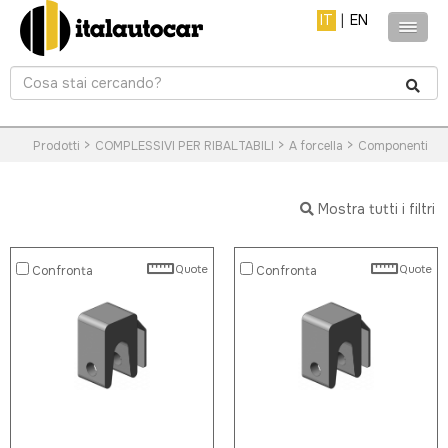
IT
|
EN
>
>
>
Prodotti
COMPLESSIVI PER RIBALTABILI
A forcella
Componenti
Mostra tutti i filtri
Quote
Quote
Confronta
Confronta