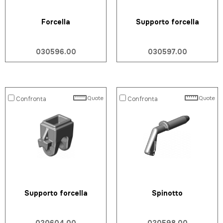
Forcella
Supporto forcella
030596.00
030597.00
Quote
Quote
Confronta
Confronta
Supporto forcella
Spinotto