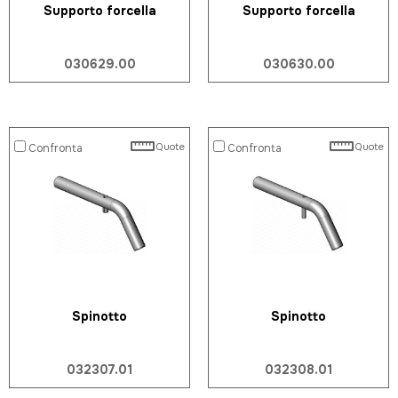
Supporto forcella
Supporto forcella
030629.00
030630.00
Quote
Quote
Confronta
Confronta
Spinotto
Spinotto
032307.01
032308.01