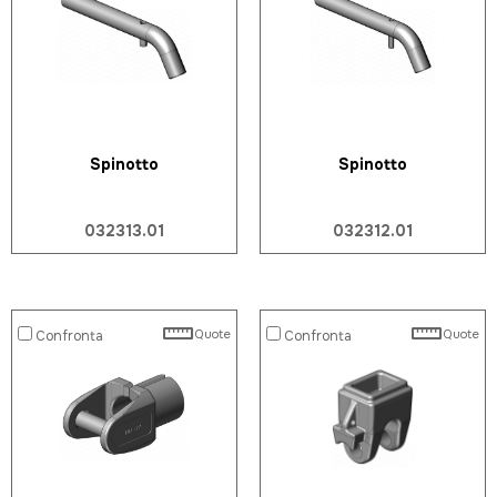
Spinotto
Spinotto
032313.01
032312.01
Quote
Quote
Confronta
Confronta